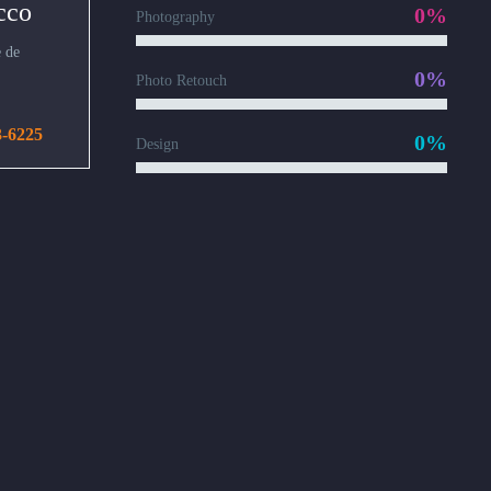
cco
0%
Photography
 de
0%
Photo Retouch
3-6225
0%
Design