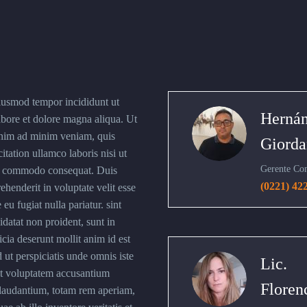
iusmod tempor incididunt ut
Herná
abore et dolore magna aliqua. Ut
nim ad minim veniam, quis
Giorda
itation ullamco laboris nisi ut
Gerente Co
ea commodo consequat. Duis
(0221) 42
ehenderit in voluptate velit esse
 eu fugiat nulla pariatur. sint
datat non proident, sunt in
icia deserunt mollit anim id est
 ut perspiciatis unde omnis iste
Lic.
sit voluptatem accusantium
Floren
audantium, totam rem aperiam,