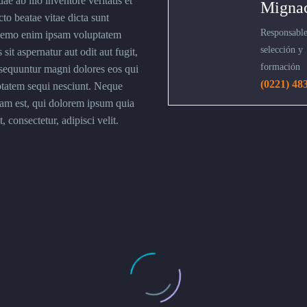
ae ab illo inventore veritatis et
Migna
cto beatae vitae dicta sunt
Responsable
Nemo enim ipsam voluptatem
selección y
 sit aspernatur aut odit aut fugit,
formación
sequuntur magni dolores eos qui
(0221) 48
ptatem sequi nesciunt. Neque
am est, qui dolorem ipsum quia
, consectetur, adipisci velit.