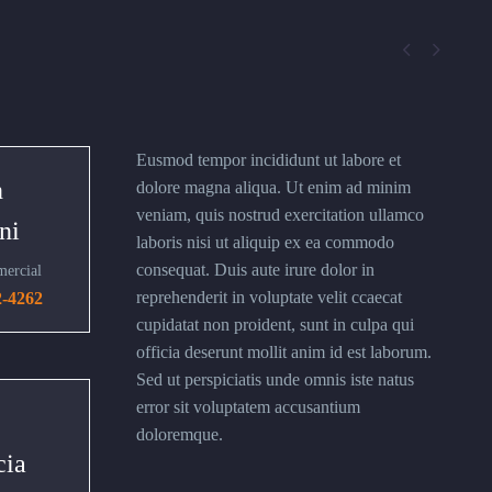


Eusmod tempor incididunt ut labore et
n
dolore magna aliqua. Ut enim ad minim
veniam, quis nostrud exercitation ullamco
ni
laboris nisi ut aliquip ex ea commodo
consequat. Duis aute irure dolor in
mercial
reprehenderit in voluptate velit ccaecat
2-4262
cupidatat non proident, sunt in culpa qui
officia deserunt mollit anim id est laborum.
Sed ut perspiciatis unde omnis iste natus
error sit voluptatem accusantium
doloremque.
cia