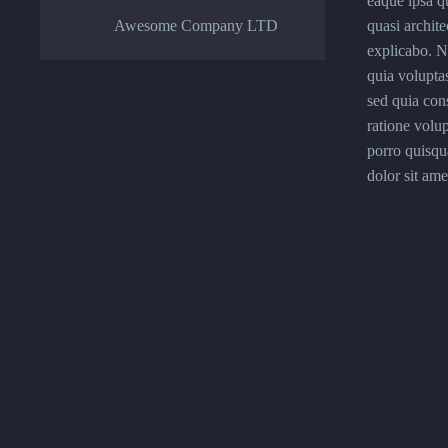
eaque ipsa qu
Awesome Company LTD
quasi archite
explicabo. 
quia voluptas
sed quia con
ratione volu
porro quisqu
dolor sit amet