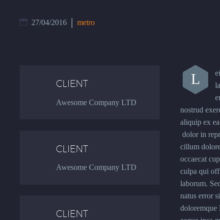
27/04/2016
metro
e
L
CLIENT
l
e
Awesome Company LTD
nostrud exerc
aliquip ex 
dolor in repr
cillum dolore
CLIENT
occaecat cupi
Awesome Company LTD
culpa qui off
laborum. Sed
natus error 
doloremque l
CLIENT