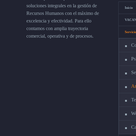
soluciones integrales en la gestión de
Inicio
Recursos Humanos con el máximo de
VACAN
excelencia y efectividad. Para ello
contamos con amplia trayectoria
Servici
comercial, operativa y de procesos.
Co
Ps
Se
An
Te
Wo
Ca