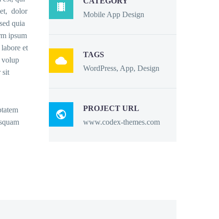
CATEGORY

et, dolor
Mobile App Design
 sed quia
rm ipsum
 labore et
TAGS

 volup
WordPress, App, Design
sit
PROJECT URL
ptatem

www.codex-themes.com
isquam