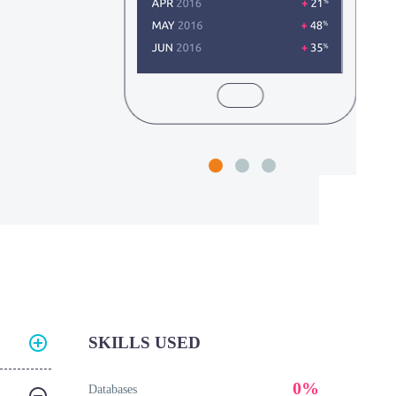
SKILLS USED
0%
Databases