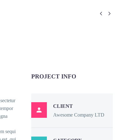


PROJECT INFO
sectetur
CLIENT
 tempor

Awesome Company LTD
agna
em sequi
est, qui