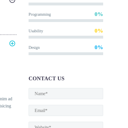
0%
Programming
0%
Usability
0%
Design
CONTACT US
enim ad
isicing