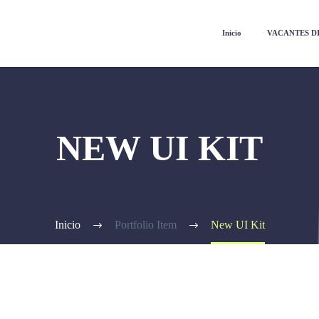
Inicio
VACANTES D
NEW UI KIT
Inicio
Portfolio Item
New UI Kit