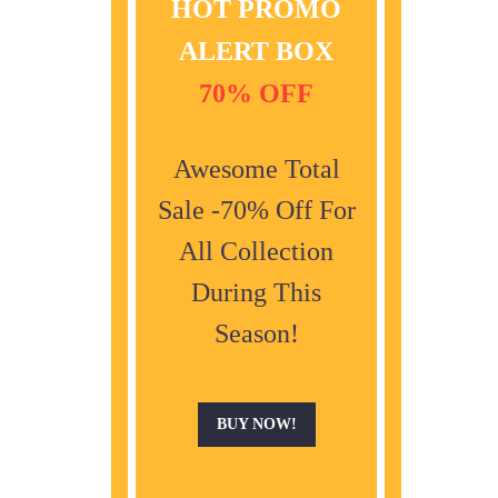
HOT PROMO
ALERT BOX
70% OFF
Awesome Total
Sale -70% Off For
All Collection
During This
Season!
BUY NOW!