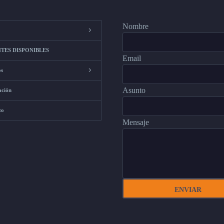
Nombre
TES DISPONIBLES
Email
os
Asunto
ación
to
Mensaje