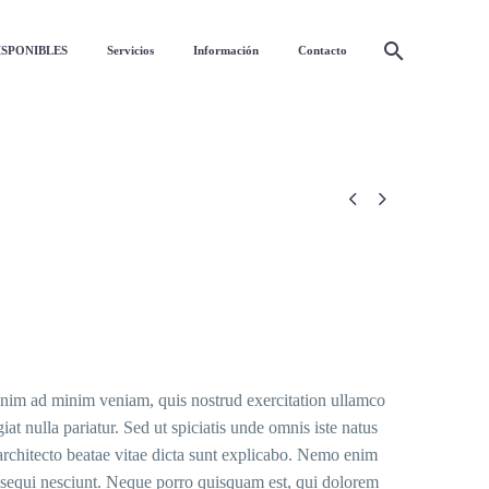
ISPONIBLES
Servicios
Información
Contacto


 enim ad minim veniam, quis nostrud exercitation ullamco
at nulla pariatur. Sed ut spiciatis unde omnis iste natus
architecto beatae vitae dicta sunt explicabo. Nemo enim
m sequi nesciunt. Neque porro quisquam est, qui dolorem