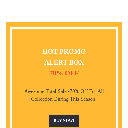
HOT PROMO
ALERT BOX
70% OFF
Awesome Total Sale -70% Off For All
Collection During This Season!
BUY NOW!