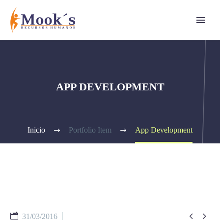
APP DEVELOPMENT
Inicio
Portfolio Item
App Development


31/03/2016